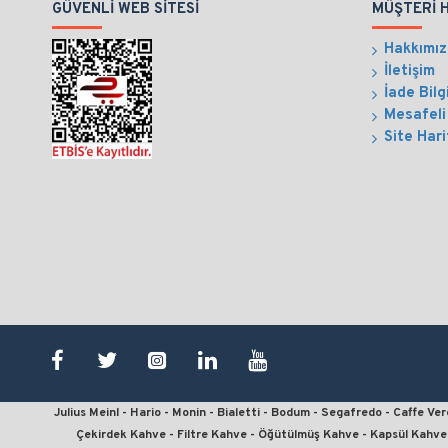
GÜVENLI WEB SITESI
MÜŞTERI 
Hakkımı
İletişim
İade Bilg
Mesafeli
Site Hari
Julius Meinl - Hario - Monin - Bialetti - Bodum - Segafredo - Caffe V
Çekirdek Kahve - Filtre Kahve - Öğütülmüş Kahve - Kapsül Kahve 