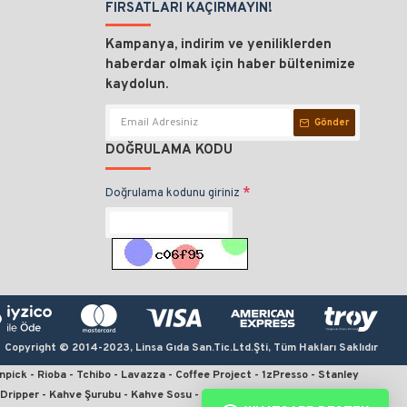
FIRSATLARI KAÇIRMAYIN!
Kampanya, indirim ve yeniliklerden
haberdar olmak için haber bültenimize
kaydolun.
Gönder
DOĞRULAMA KODU
Doğrulama kodunu giriniz
Copyright © 2014-2023, Linsa Gıda San.Tic.Ltd.Şti, Tüm Hakları Saklıdır
npick - Rioba - Tchibo - Lavazza - Coffee Project - 1zPresso - Stanley
0 Dripper - Kahve Şurubu - Kahve Sosu - Kahve Değirmeni - Termos