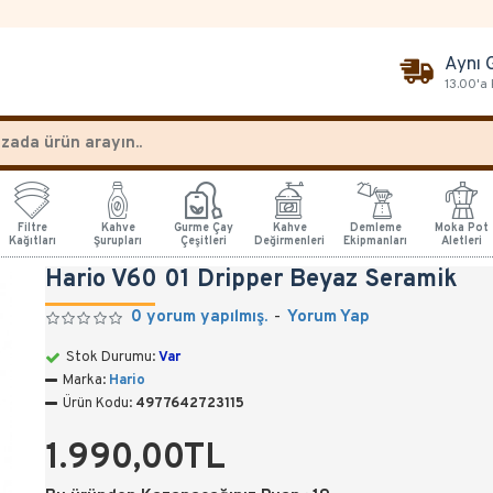
Aynı 
13.00'a
Filtre
Kahve
Gurme Çay
Kahve
Demleme
Moka Pot
Kağıtları
Şurupları
Çeşitleri
Değirmenleri
Ekipmanları
Aletleri
Hario V60 01 Dripper Beyaz Seramik
0 yorum yapılmış.
-
Yorum Yap
Stok Durumu:
Var
Marka:
Hario
Ürün Kodu:
4977642723115
1.990,00TL