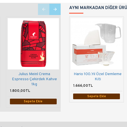
AYNI MARKADAN DIĞER ÜR
Julius Meinl Crema
Hario 100.Yıl Özel Demleme
Julius Meinl Vienna Melange
Espresso Çekirdek Kahve
Kiti
Bristol Çekirdek Kahve 1kg
1kg
1.666,00TL
1.800,00TL
1.800,00TL
Sepete Ekle
Sepete Ekle
Sepete Ekle