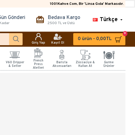
1001Kahve.Com, Bir 'Linsa Gıda' Markasıdır.
Gün Gönderi
Bedava Kargo
Türkçe
 Kadar
2500 TL ve Üstü
0
0 ürün - 0,00TL
Giriş Yap
Kayıt Ol
French
V60 Dripper
Barista
Züccaciye &
Gurme
Press
& Setler
Aksesuarları
Kullan At
Ürünler
Aletleri