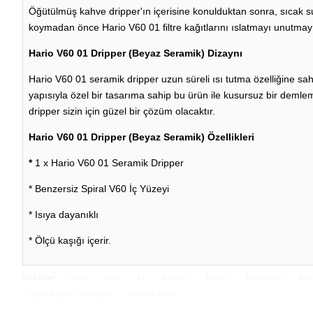
Öğütülmüş kahve dripper'ın içerisine konulduktan sonra, sıcak s
koymadan önce Hario V60 01 filtre kağıtlarını ıslatmayı unutmay
Hario V60 01 Dripper (Beyaz Seramik) Dizaynı
Hario V60 01 seramik dripper uzun süreli ısı tutma özelliğine sahi
yapısıyla özel bir tasarıma sahip bu ürün ile kusursuz bir deml
dripper sizin için güzel bir çözüm olacaktır.
Hario V60 01 Dripper (Beyaz Seramik) Özellikleri
*
1 x Hario V60 01 Seramik Dripper
* Benzersiz Spiral V60 İç Yüzeyi
* Isıya dayanıklı
* Ölçü kaşığı içerir.
Etiketler:
Hario
V60
01
Dripper
Kahve
Demleyici
Bey
Hario Kahve Demleyici
Hario Kahve