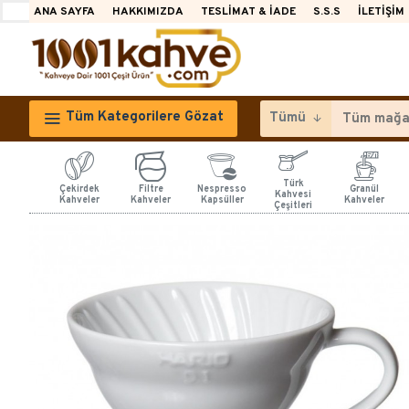
ANA SAYFA
HAKKIMIZDA
TESLIMAT & İADE
S.S.S
İLETIŞIM
Tüm Kategorilere Gözat
Tümü
Türk
Çekirdek
Filtre
Nespresso
Granül
Kahvesi
Kahveler
Kahveler
Kapsüller
Kahveler
Çeşitleri