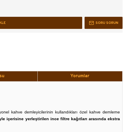
KLE
SORU SORUN
su
Yorumlar
onel kahve demleyicilerinin kullandıkları özel kahve demleme
e içerisine yerleştirilen ince filtre kağıtları arasında ekstra