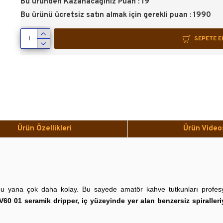
Bu üründen Kazanacağınız Puan : 19
Bu ürünü ücretsiz satın almak için gerekli puan : 1990
SEPETE E
Ürün Özellikleri
Ürün Video
u yana çok daha kolay. Bu sayede amatör kahve tutkunları profesy
V60 01 seramik dripper, iç yüzeyinde yer alan benzersiz spiralleriyl