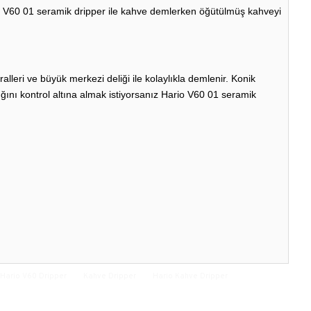
io V60 01 seramik dripper ile kahve demlerken öğütülmüş kahveyi
lleri ve büyük merkezi deliği ile kolaylıkla demlenir. Konik
ını kontrol altına almak istiyorsanız Hario V60 01 seramik
Hario V60 Dripper
Kahve Dripper
Hario Kahve Dripper