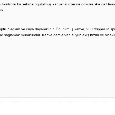
u kontrollü bir şekilde öğütülmüş kahvenin üzerine dökülür. Ayrıca Har
ın.
ptir. Sağlam ve ısıya dayanıklıdır. Öğütülmüş kahve, V60 dripper ın spira
eme sağlamak mümkündür. Kahve demlerken suyun akış hızını ve sıcaklığ
az
Seramik
Hario V60
Hario V 60
Hario V60 01
Hario Dripper