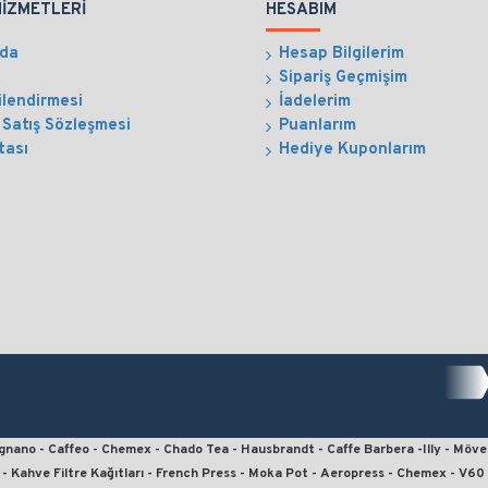
HIZMETLERI
HESABIM
zda
Hesap Bilgilerim
Sipariş Geçmişim
ilendirmesi
İadelerim
 Satış Sözleşmesi
Puanlarım
tası
Hediye Kuponlarım
ergnano - Caffeo - Chemex - Chado Tea - Hausbrandt - Caffe Barbera -Illy - Möve
- Kahve Filtre Kağıtları - French Press - Moka Pot - Aeropress - Chemex - V6