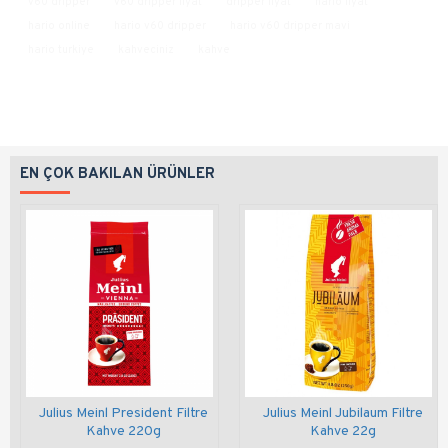
v60 dripper
v60 dripper fiyat
dripper fiyat
hario fiyat
hario online
hario v60 dripper
hario v60 dripper mavi
hario turkiye
kahveciniz
kahve
EN ÇOK BAKILAN ÜRÜNLER
Julius Meinl President Filtre
Julius Meinl Jubilaum Filtre
Kahve 220g
Kahve 22g