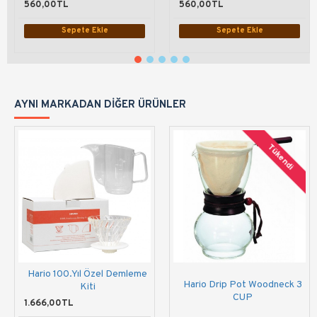
560,00TL
560,00TL
Sepete Ekle
Sepete Ekle
AYNI MARKADAN DIĞER ÜRÜNLER
Tükendi
Hario 100.Yıl Özel Demleme
Hario Drip Pot Woodneck 3
Kiti
CUP
1.666,00TL