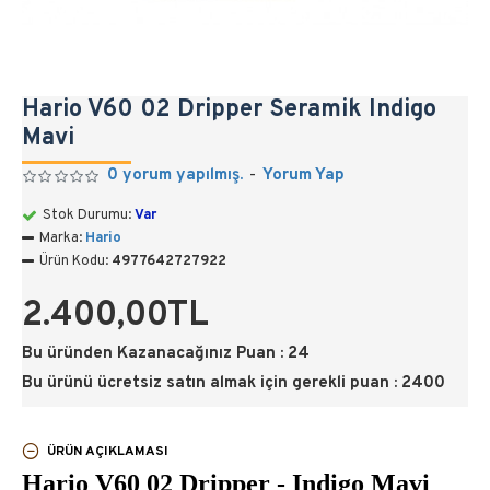
Hario V60 02 Dripper Seramik Indigo
Mavi
0 yorum yapılmış.
-
Yorum Yap
Stok Durumu:
Var
Marka:
Hario
Ürün Kodu:
4977642727922
2.400,00TL
Bu üründen Kazanacağınız Puan : 24
Bu ürünü ücretsiz satın almak için gerekli puan : 2400
ÜRÜN AÇIKLAMASI
Hario V60 02 Dripper - Indigo Mavi