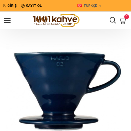
GIRIŞ
KAYIT OL
TÜRKÇE
0