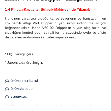
1-4 Fincan Kapasite. Bulaşık Makinesinde Yıkanabilir
Hario’nun yaratıcısı olduğu kahve severlerin ve baristaların en
çok tercih ettiği V60 Dripper’ın yeni rengi indigo maviyi çok
beğeneceksiniz. Hario V60 02 Dripper’ın suyun akış hızını ve
sıcaklığını kontrol eden spiralli formu sayesinde evde ve ofiste
de café’leri aratmayan kahveler yapacaksınız.
* Ölçü kaşığı içerir.
* Japonya'da üretilmiştir.
ÜRÜN ÖZELLIKLERI
ÜRÜN VIDEOSU
YORUMLAR
Etiketler:
hario
indigo mavi
dripper
seramik
v60