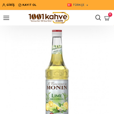
GIRIŞ
KAYIT OL
TÜRKÇE
0