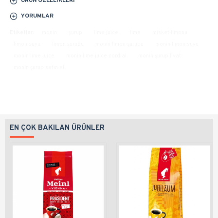
ÜRÜN ÖZELLIKLERI
YORUMLAR
Etiketler:
monin
şurup
lime juice
lime
misket limonu
limon suyu
limon şurubu
monin limon şurubu
monin limon suyu
monin lime juice
monin lime juice cordial
monin şurup fiyat
monin şurup satın al
EN ÇOK BAKILAN ÜRÜNLER