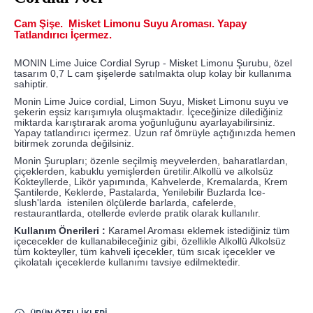
Cam Şişe. Misket Limonu Suyu Aroması. Yapay
Tatlandırıcı İçermez.
MONIN Lime Juice Cordial Syrup - Misket Limonu Şurubu, özel
tasarım 0,7 L cam şişelerde satılmakta olup kolay bir kullanıma
sahiptir.
Monin Lime Juice cordial, Limon Suyu, Misket Limonu suyu ve
şekerin eşsiz karışımıyla oluşmaktadır. İçeceğinize dilediğiniz
miktarda karıştırarak aroma yoğunluğunu ayarlayabilirsiniz.
Yapay tatlandırıcı içermez. Uzun raf ömrüyle açtığınızda hemen
bitirmek zorunda değilsiniz.
Monin Şurupları; özenle seçilmiş meyvelerden, baharatlardan,
çiçeklerden, kabuklu yemişlerden üretilir.Alkollü ve alkolsüz
Kokteyllerde, Likör yapımında, Kahvelerde, Kremalarda, Krem
Şantilerde, Keklerde, Pastalarda, Yenilebilir Buzlarda Ice-
slush'larda istenilen ölçülerde barlarda, cafelerde,
restaurantlarda, otellerde evlerde pratik olarak kullanılır.
Kullanım Önerileri :
Karamel Aroması eklemek istediğiniz tüm
içececekler de kullanabileceğiniz gibi, özellikle Alkollü Alkolsüz
tüm kokteyller, tüm kahveli içecekler, tüm sıcak içecekler ve
çikolatalı içeceklerde kullanımı tavsiye edilmektedir.