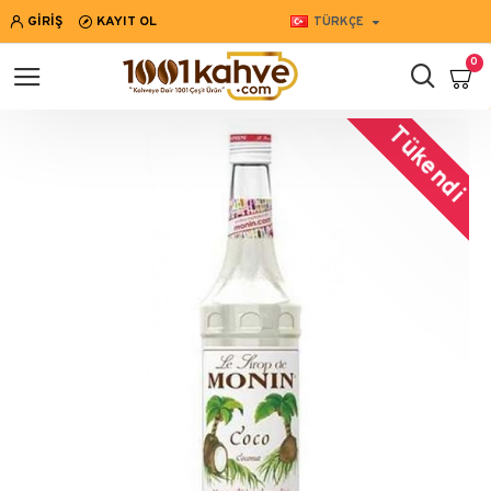
GIRIŞ
KAYIT OL
TÜRKÇE
0
Tükendi