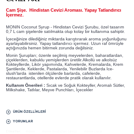
Cam Şişe. Hindistan Cevizi Aroması. Yapay Tatlandırıcı
İçermez.
MONIN Coconut Syrup - Hindistan Cevizi Şurubu, özel tasarım
0,7 L cam şişelerde satılmakta olup kolay bir kullanıma sahiptir.
İçeceğinize dilediğiniz miktarda karıştırarak aroma yoğunluğunu
ayarlayabilirsiniz. Yapay tatlandırıcı içermez. Uzun raf ömrüyle
açtığınızda hemen bitirmek zorunda değilsiniz.
Monin Şurupları; özenle seçilmiş meyvelerden, baharatlardan,
çiçeklerden, kabuklu yemişlerden üretilir.Alkollü ve alkolsüz
Kokteyllerde, Likör yapımında, Kahvelerde, Kremalarda, Krem
Şantilerde, Keklerde, Pastalarda, Yenilebilir Buzlarda Ice-
slush'larda istenilen ölçülerde barlarda, cafelerde,
restaurantlarda, otellerde evlerde pratik olarak kullanılır.
Kullanım Önerileri :
Sıcak ve Soğuk Kokteyller, Aromalı Sütler,
Milkshake, Tatlılar, Meyve Punchları, İçecekler
ÜRÜN ÖZELLIKLERI
YORUMLAR
Etiketler:
monin
monin hindistan cevizi
monin coco