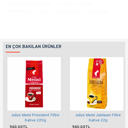
monin hindistan cevizi şurubu
hindistan cevizi şurubu
hindistan cevizi
coconut
monin coconut
coconut şurubu
EN ÇOK BAKILAN ÜRÜNLER
Julius Meinl President Filtre
Julius Meinl Jubilaum Filtre
Kahve 220g
Kahve 22g
560,00TL
560,00TL