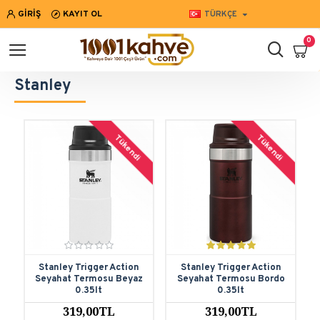
GIRIŞ
KAYIT OL
TÜRKÇE
0
Stanley
Tükendi
Tükendi
Stanley Trigger Action
Stanley Trigger Action
Seyahat Termosu Beyaz
Seyahat Termosu Bordo
0.35lt
0.35lt
319,00TL
319,00TL