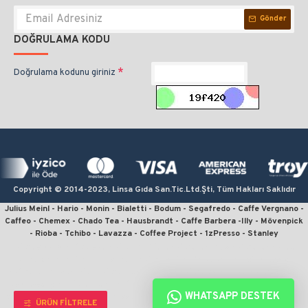
Gönder
DOĞRULAMA KODU
Doğrulama kodunu giriniz
Copyright © 2014-2023, Linsa Gıda San.Tic.Ltd.Şti, Tüm Hakları Saklıdır
Julius Meinl - Hario - Monin - Bialetti - Bodum - Segafredo - Caffe Vergnano -
Caffeo - Chemex - Chado Tea - Hausbrandt - Caffe Barbera -Illy - Mövenpick
- Rioba - Tchibo - Lavazza - Coffee Project - 1zPresso - Stanley
kahve sipariş, kahve satın al, en iyi filtre kahve, en ucuz kahve, en kaliteli
kahve, online kahve, julius meinl kahve, kahve fiyatları, french press için
kahve, en iyi çekirdek kahve, moka pot için kahve, v60 fiyat, kahve sitesi,
espresso için kahve, monin kahve şurubu, linsa gıda, kahvecim, fruhstuck,
WHATSAPP DESTEK
wiener melange, crema espresso, president, julius meinl president, jubilaum,
ÜRÜN FILTRELE