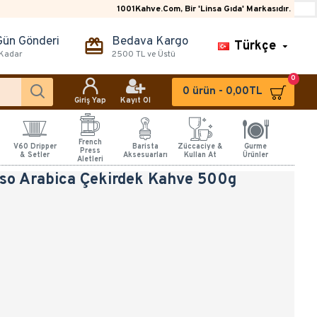
1001Kahve.Com, Bir 'Linsa Gıda' Markasıdır.
Gün Gönderi
Bedava Kargo
Türkçe
 Kadar
2500 TL ve Üstü
0
0 ürün - 0,00TL
Giriş Yap
Kayıt Ol
French
V60 Dripper
Barista
Züccaciye &
Gurme
Press
& Setler
Aksesuarları
Kullan At
Ürünler
Aletleri
sso Arabica Çekirdek Kahve 500g