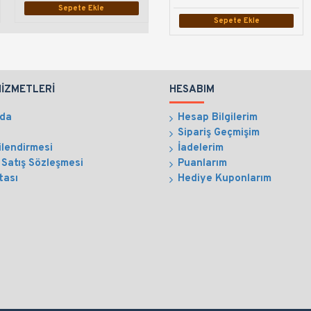
Sepete Ekle
Sepete Ekle
Sepete Ekle
HIZMETLERI
HESABIM
zda
Hesap Bilgilerim
Sipariş Geçmişim
ilendirmesi
İadelerim
 Satış Sözleşmesi
Puanlarım
tası
Hediye Kuponlarım