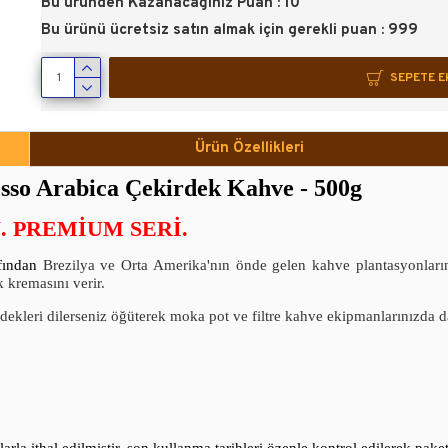
Bu üründen Kazanacağınız Puan : 10
Bu ürünü ücretsiz satın almak için gerekli puan : 999
SEPETE E
Ürün Özellikleri
sso Arabica Çekirdek Kahve - 500g
 PREMIUM SERI.
afından
Brezilya ve Orta Amerika'nın önde gelen kahve plantasyonları
k kremasını verir.
ekleri dilerseniz öğüterek moka pot ve filtre kahve ekipmanlarınızda da