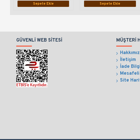
Sepete Ekle
Sepete Ekle
GÜVENLI WEB SITESI
MÜŞTERI 
Hakkımı
İletişim
İade Bilg
Mesafeli
Site Hari