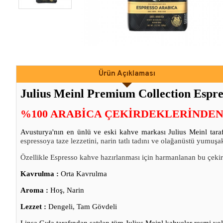
Ürün Açıklaması
Julius Meinl Premium Collection Espre
%100 ARABICA ÇEKIRDEKLERINDEN.
Avusturya'nın en ünlü ve eski kahve markası Julius Meinl tar
espressoya taze lezzetini, narin tatlı tadını ve olağanüstü yumuşa
Özellikle Espresso kahve hazırlanması için harmanlanan bu çekird
Kavrulma :
Orta Kavrulma
Aroma :
Hoş, Narin
Lezzet :
Dengeli, Tam Gövdeli