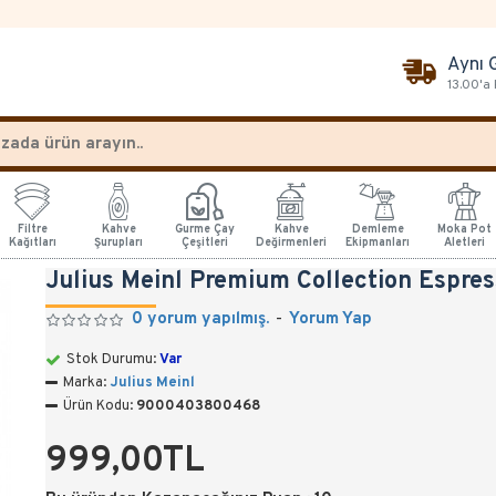
Aynı 
13.00'a
Filtre
Kahve
Gurme Çay
Kahve
Demleme
Moka Pot
Kağıtları
Şurupları
Çeşitleri
Değirmenleri
Ekipmanları
Aletleri
Julius Meinl Premium Collection Espre
0 yorum yapılmış.
-
Yorum Yap
Stok Durumu:
Var
Marka:
Julius Meinl
Ürün Kodu:
9000403800468
999,00TL