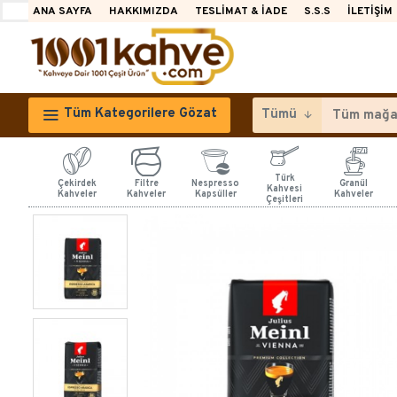
ANA SAYFA
HAKKIMIZDA
TESLIMAT & İADE
S.S.S
İLETIŞIM
Tüm Kategorilere Gözat
Tümü
Türk
Çekirdek
Filtre
Nespresso
Granül
Kahvesi
Kahveler
Kahveler
Kapsüller
Kahveler
Çeşitleri