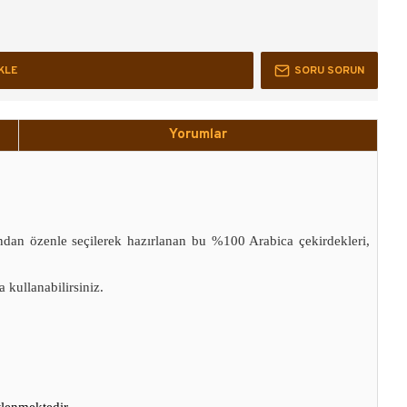
KLE
SORU SORUN
Yorumlar
ndan özenle seçilerek hazırlanan bu %100 Arabica çekirdekleri,
 kullanabilirsiniz.