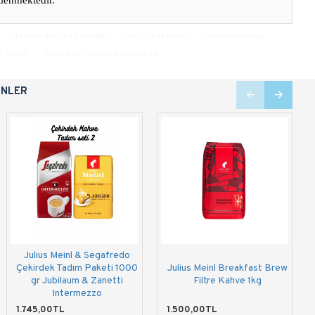
tlenmektedir.
espresso arabica çekirdek
julius meinl kahve
wiener melange
ek kahve
julius meinl premium collection
ÜNLER
Julius Meinl & Segafredo
Julius Meinl Filtre Kahve
Julius Meinl President
Çekirdek Tadım Paketi 1000
Julius Meinl Breakfast Brew
Tadım Paketi 440 g
Çekirdek Kahve 500g
gr Jubilaum & Zanetti
Filtre Kahve 1kg
Intermezzo
1.040,00TL
1.000,00TL
1.745,00TL
1.500,00TL
1