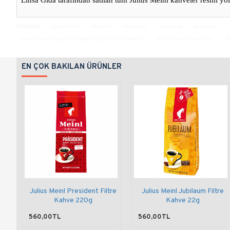
Linsa Gıda tarafından satılan tüm Julius Meinl kahveler resmi yoll
Etiketler:
julius meinl
wiener
espresso
arabica
premium
julius meinl espresso arabica çekirdek kahve
julius meinl espresso
e
EN ÇOK BAKILAN ÜRÜNLER
Julius Meinl President Filtre
Julius Meinl Jubilaum Filtre
Kahve 220g
Kahve 22g
560,00TL
560,00TL