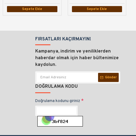
Sepete Ekle
Sepete Ekle
Sepete Ekle
Sepete Ekle
FIRSATLARI KAÇIRMAYIN!
Kampanya, indirim ve yeniliklerden
haberdar olmak için haber bültenimize
kaydolun.
Gönder
DOĞRULAMA KODU
Doğrulama kodunu giriniz