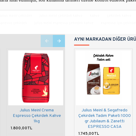
arla ithal edilmiştir, son kullanma tarihleri özenle kontrol edilerek pake
julius meinl çekirdek
julius meinl çekirdek kahve
kahve
çekirdek kahve
spresso çekirdek
julius meinl espresso çekirdek kahve
espresso için çekird
AYNI MARKADAN DIĞER ÜR
Julius Meinl Crema
Julius Meinl & Segafredo
Julius Meinl Vienna Melange
Espresso Çekirdek Kahve
Çekirdek Tadım Paketi 1000
Bristol Çekirdek Kahve 1kg
1kg
gr Jubilaum & Zanetti
ESPRESSO CASA
1.800,00TL
1.800,00TL
1.745,00TL