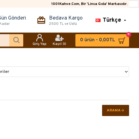
1001Kahve.Com, Bir 'Linsa Gıda' Markasıdır.
Gün Gönderi
Bedava Kargo
Türkçe
 Kadar
2500 TL ve Üstü
0
0 ürün - 0,00TL
Giriş Yap
Kayıt Ol
ARAMA