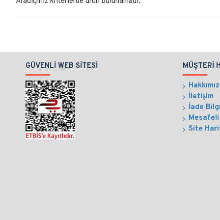
Aradığınız kriterlerde ürün bulunamadı.
GÜVENLI WEB SITESI
MÜŞTERI 
Hakkımı
İletişim
İade Bilg
Mesafeli
Site Hari