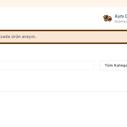
Aynı 
13.00'a