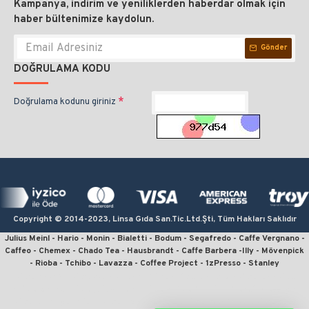
Kampanya, indirim ve yeniliklerden haberdar olmak için
haber bültenimize kaydolun.
Gönder
DOĞRULAMA KODU
Doğrulama kodunu giriniz
Copyright © 2014-2023, Linsa Gıda San.Tic.Ltd.Şti, Tüm Hakları Saklıdır
Julius Meinl - Hario - Monin - Bialetti - Bodum - Segafredo - Caffe Vergnano -
Caffeo - Chemex - Chado Tea - Hausbrandt - Caffe Barbera -Illy - Mövenpick
- Rioba - Tchibo - Lavazza - Coffee Project - 1zPresso - Stanley
kahve sipariş, kahve satın al, en iyi filtre kahve, en ucuz kahve, en kaliteli
kahve, online kahve, julius meinl kahve, kahve fiyatları, french press için
kahve, en iyi çekirdek kahve, moka pot için kahve, v60 fiyat, kahve sitesi,