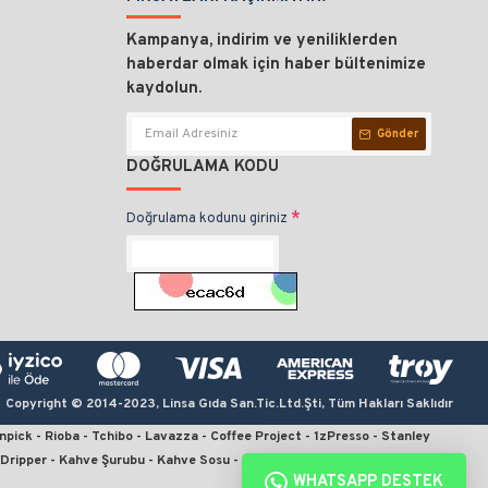
Kampanya, indirim ve yeniliklerden
haberdar olmak için haber bültenimize
kaydolun.
Gönder
DOĞRULAMA KODU
Doğrulama kodunu giriniz
Copyright © 2014-2023, Linsa Gıda San.Tic.Ltd.Şti, Tüm Hakları Saklıdır
npick - Rioba - Tchibo - Lavazza - Coffee Project - 1zPresso - Stanley
0 Dripper - Kahve Şurubu - Kahve Sosu - Kahve Değirmeni - Termos
WHATSAPP DESTEK
kahve, en iyi çekirdek kahve, moka pot için kahve, v60 fiyat, kahve sitesi,