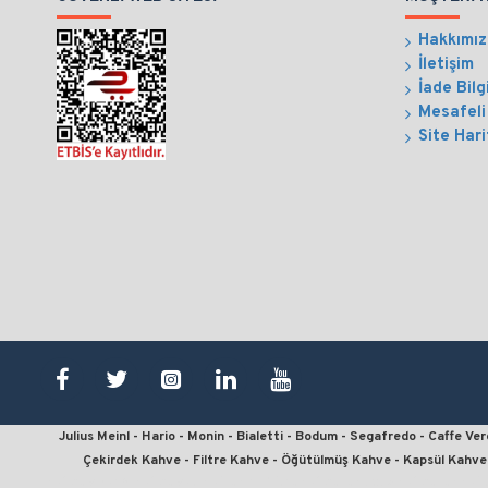
Hakkımı
İletişim
İade Bilg
Mesafeli
Site Hari
Julius Meinl - Hario - Monin - Bialetti - Bodum - Segafredo - Caffe V
Çekirdek Kahve - Filtre Kahve - Öğütülmüş Kahve - Kapsül Kahve 
kahve sipariş, kahve satın al, en iyi filtre kahve, en ucuz kahve, en kali