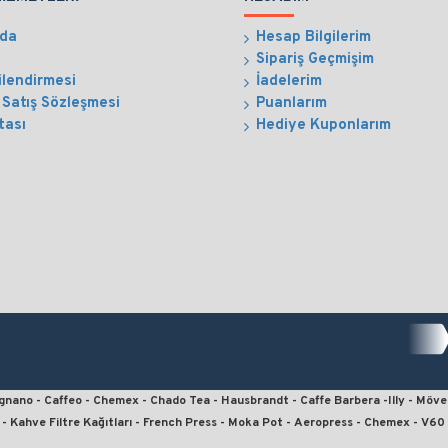
zda
Hesap Bilgilerim
Sipariş Geçmişim
ilendirmesi
İadelerim
 Satış Sözleşmesi
Puanlarım
tası
Hediye Kuponlarım
ergnano - Caffeo - Chemex - Chado Tea - Hausbrandt - Caffe Barbera -Illy - Möve
- Kahve Filtre Kağıtları - French Press - Moka Pot - Aeropress - Chemex - V6
teli kahve, online kahve, julius meinl kahve, kahve fiyatları, french press için 