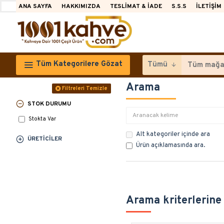
ANA SAYFA
HAKKIMIZDA
TESLIMAT & İADE
S.S.S
İLETIŞIM
Tüm Kategorilere Gözat
Tümü
Arama
Filtreleri Temizle
STOK DURUMU
Stokta Var
Alt kategoriler içinde ara
ÜRETICILER
Ürün açıklamasında ara.
Arama kriterlerine