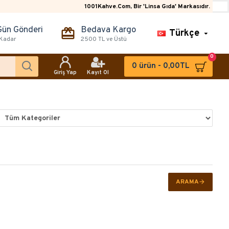
1001Kahve.Com, Bir 'Linsa Gıda' Markasıdır.
Gün Gönderi
Bedava Kargo
Türkçe
 Kadar
2500 TL ve Üstü
0
0 ürün - 0,00TL
Giriş Yap
Kayıt Ol
ARAMA