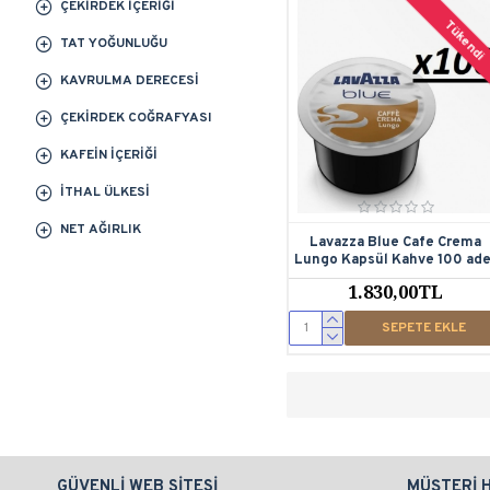
ÇEKIRDEK İÇERIĞI
Tükendi
TAT YOĞUNLUĞU
KAVRULMA DERECESI
ÇEKIRDEK COĞRAFYASI
KAFEIN İÇERIĞI
İTHAL ÜLKESI
NET AĞIRLIK
Lavazza Blue Cafe Crema
Lungo Kapsül Kahve 100 ad
1.830,00TL
SEPETE EKLE
GÜVENLI WEB SITESI
MÜŞTERI 