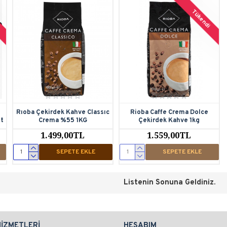
Tükendi
Rıoba Çekirdek Kahve Classıc
Rioba Caffe Crema Dolce
et
Crema %55 1KG
Çekirdek Kahve 1kg
1.499,00TL
1.559,00TL
SEPETE EKLE
SEPETE EKLE
Listenin Sonuna Geldiniz.
HIZMETLERI
HESABIM