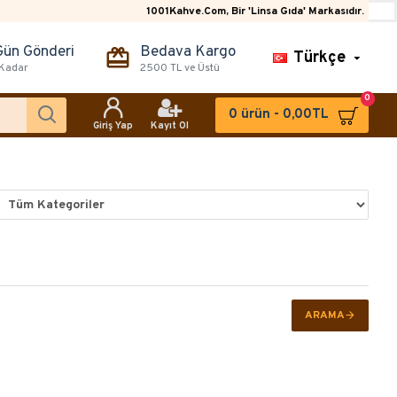
1001Kahve.Com, Bir 'Linsa Gıda' Markasıdır.
Gün Gönderi
Bedava Kargo
Türkçe
 Kadar
2500 TL ve Üstü
0
0 ürün - 0,00TL
Giriş Yap
Kayıt Ol
ARAMA