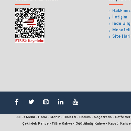
Hakkımı
İletişim
İade Bilg
Mesafeli
Site Hari
Julius Meinl - Hario - Monin - Bialetti - Bodum - Segafredo - Caffe V
Çekirdek Kahve - Filtre Kahve - Öğütülmüş Kahve - Kapsül Kahve 
kahve sipariş, kahve satın al, en iyi filtre kahve, en ucuz kahve, en kali