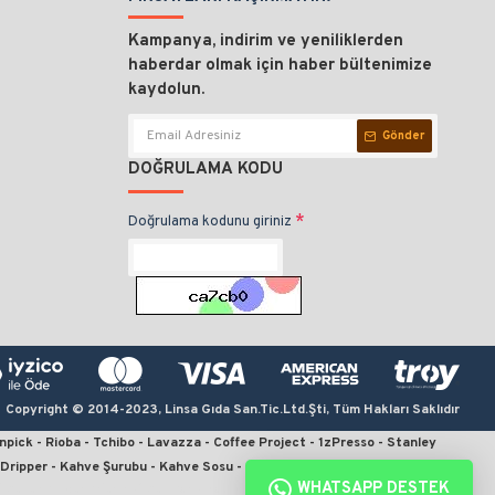
Kampanya, indirim ve yeniliklerden
haberdar olmak için haber bültenimize
kaydolun.
Gönder
DOĞRULAMA KODU
Doğrulama kodunu giriniz
Copyright © 2014-2023, Linsa Gıda San.Tic.Ltd.Şti, Tüm Hakları Saklıdır
npick - Rioba - Tchibo - Lavazza - Coffee Project - 1zPresso - Stanley
0 Dripper - Kahve Şurubu - Kahve Sosu - Kahve Değirmeni - Termos
WHATSAPP DESTEK
kahve, en iyi çekirdek kahve, moka pot için kahve, v60 fiyat, kahve sitesi,