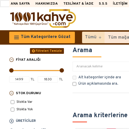
ANA SAYFA
HAKKIMIZDA
TESLIMAT & İADE
S.S.S
İLETIŞIM
Tüm Kategorilere Gözat
Tümü
Arama
Filtreleri Temizle
FIYAT ARALIĞI
Alt kategoriler içinde ara
TL
TL
Ürün açıklamasında ara.
STOK DURUMU
Stokta Var
Stokta Yok
Arama kriterlerine
ÜRETICILER