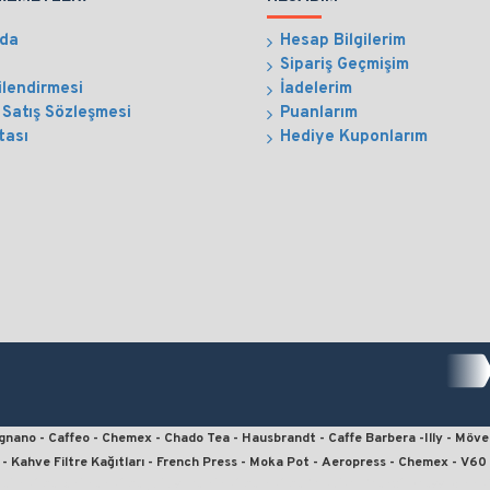
zda
Hesap Bilgilerim
Sipariş Geçmişim
ilendirmesi
İadelerim
 Satış Sözleşmesi
Puanlarım
tası
Hediye Kuponlarım
ergnano - Caffeo - Chemex - Chado Tea - Hausbrandt - Caffe Barbera -Illy - Möve
- Kahve Filtre Kağıtları - French Press - Moka Pot - Aeropress - Chemex - V6
teli kahve, online kahve, julius meinl kahve, kahve fiyatları, french press için 