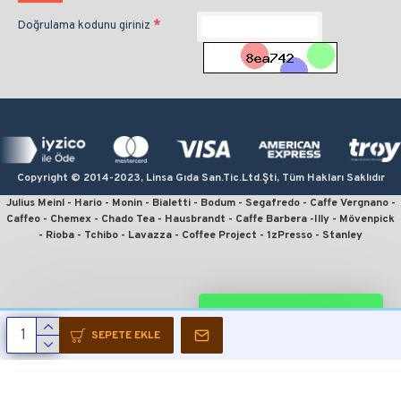
Doğrulama kodunu giriniz
Copyright © 2014-2023, Linsa Gıda San.Tic.Ltd.Şti, Tüm Hakları Saklıdır
Julius Meinl - Hario - Monin - Bialetti - Bodum - Segafredo - Caffe Vergnano -
Caffeo - Chemex - Chado Tea - Hausbrandt - Caffe Barbera -Illy - Mövenpick
- Rioba - Tchibo - Lavazza - Coffee Project - 1zPresso - Stanley
kahve sipariş, kahve satın al, en iyi filtre kahve, en ucuz kahve, en kaliteli
kahve, online kahve, julius meinl kahve, kahve fiyatları, french press için
kahve, en iyi çekirdek kahve, moka pot için kahve, v60 fiyat, kahve sitesi,
espresso için kahve, monin kahve şurubu, linsa gıda, kahvecim, fruhstuck,
WHATSAPP DESTEK
wiener melange, crema espresso, president, julius meinl president, jubilaum,
julius meinl filtre kahve, julius meinl çekirdek kahve, çekirdek kahve sipariş,
SEPETE EKLE
julius meinl sipariş