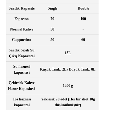
Saatlik Kapasite
Single
Double
Espresso
70
100
Normal Kahve
50
-
Cappuccino
50
60
Saatlik Sıcak Su
15L
Çıkış Kapasitesi
Su haznesi
Küçük Tank: 2L / Büyük Tank: 8L
kapasitesi
Çekirdek Kahve
1200 g
Hazne Kapasitesi
Toz haznesi
Yaklaşık 70 adet (Her bir shot 10g
kapasitesi
düşünülmüştür)