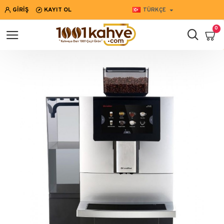
GIRIŞ
KAYIT OL
TÜRKÇE
0