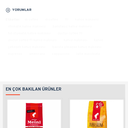
YORUMLAR
Etiketler:
dr coffee
dr.coffee
f11
kahve makinesi
otomatik kahve makinesi
baristasız kahve makinesi
full otomatik kahve makinası
doctor coffee f11
doctor coffee f11 kahve makinası
kahve makinası
kahve
çekirdek kahve makinesi
barista olmadan kahve makinesi
espresso
americano
cappuccino
latte macchiato
EN ÇOK BAKILAN ÜRÜNLER