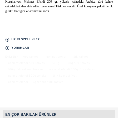
Kurukahveci Mehmet Efendi 250 gr. yüksek kalitedeki Arabica türü kahve
çekirdeklerinden elde edilen geleneksel Türk kahvesidir. Özel koruyucu paketi ile ilk
günkü tazeliğini ve aromasını korur.
ÜRÜN ÖZELLIKLERI
YORUMLAR
Etiketler:
kurukahveci
mehmet efendi
türk kahvesi
mehmet efendi türk kahvesi
500g
500g türk kahvesi
500g türk kahvesi teneke
mehmet efendi 500g türk kahvesi
mehmet efendi 500g teneke
türk kahvesi fiyat
mehmet efendi 500g teneke türk kahvesi
EN ÇOK BAKILAN ÜRÜNLER