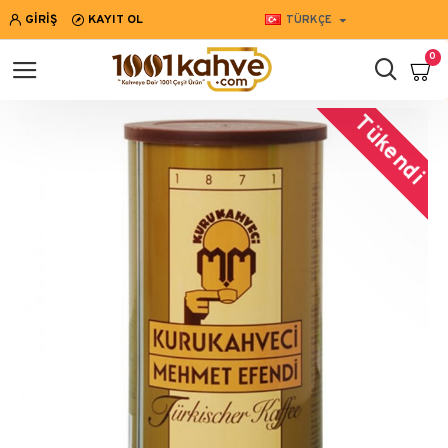
GIRIŞ
KAYIT OL
TÜRKÇE
0
Tükendi