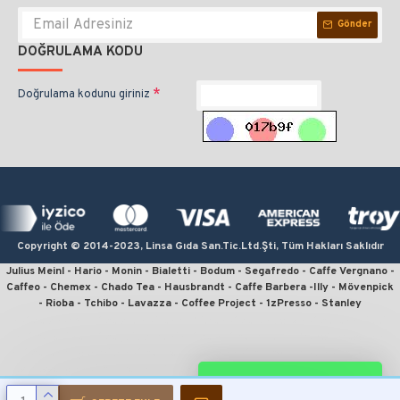
Gönder
DOĞRULAMA KODU
Doğrulama kodunu giriniz
Copyright © 2014-2023, Linsa Gıda San.Tic.Ltd.Şti, Tüm Hakları Saklıdır
Julius Meinl - Hario - Monin - Bialetti - Bodum - Segafredo - Caffe Vergnano -
Caffeo - Chemex - Chado Tea - Hausbrandt - Caffe Barbera -Illy - Mövenpick
- Rioba - Tchibo - Lavazza - Coffee Project - 1zPresso - Stanley
kahve sipariş, kahve satın al, en iyi filtre kahve, en ucuz kahve, en kaliteli
kahve, online kahve, julius meinl kahve, kahve fiyatları, french press için
kahve, en iyi çekirdek kahve, moka pot için kahve, v60 fiyat, kahve sitesi,
espresso için kahve, monin kahve şurubu, linsa gıda, kahvecim, fruhstuck,
WHATSAPP DESTEK
wiener melange, crema espresso, president, julius meinl president, jubilaum,