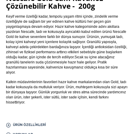
Çözünebilir Kahve - 200g
Keyif verme özelliği kadar, tempolu yaşam ritmi içinde, zindelik verme
özelliğiyle de sağlam bir yer edinen kahve kültürü her geçen gün
yaygınlaşmaya devam ediyor. Hazır kahve kategorisinde adını akıllara
yazdıran Nescafe, tadı ve kokusuyla ayrıcalıklı kabul edilen ürünü Nescafe
Gold ile kahve sevenlere farklı bir dünya sunuyor. Ürünün, yumuşak tadı,
kolay içimi kahveyi yeni içenlere kolaylık sağlıyor. Granüllü yapısıyla,
kahveyi adeta çekirdekten bardağınıza taşıyor. İçerdiği antioksidan özelliği,
zihinsel ve fiziksel performansı arttırıcı etkileri sebebiyle güne başlarken
olduğu kadar, gün içinde de tercih ediliyor.Sıcak su içine atacağınız
granüllü tanelerin suda çözünmesiyle hazır hale geliyor. Pratik
hazırlanması sayesinde, kahvenize kavuşmanız oldukça kısa bir süre
alıyor.
Kafein müdavimlerinin favorileri hazır kahve markalarından olan Gold, tadı
kadar kokusuyla da mutluluk veriyor. Ürün, muhteşem kokusuyla sizi apayrı
bir dünyaya taşıyor. Günlük yorgunluk ve stres atma sürecinde yardımcınız
olan ürün, ister şekerli, ister sütlü, ister sade içilsin, kendi farkını
hissettiriyor.
ÜRÜN ÖZELLIKLERI