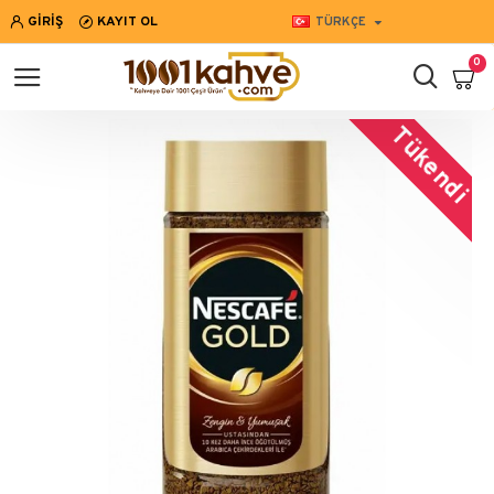
GIRIŞ
KAYIT OL
TÜRKÇE
0
Tükendi