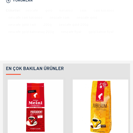
YORUMLAR
Etiketler:
nescafe
gold
kavanoz
cam
cam kavanoz
nescafe cam kavanoz
nescafe cam
nescafe gold
nescafe gold cam
200g
nescafe gold 200g
nescafe gold kahvanoz 200g
nescafe fiyat
gold kahve fiyat
EN ÇOK BAKILAN ÜRÜNLER