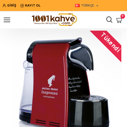
GIRIŞ
KAYIT OL
TÜRKÇE
0
Tükendi