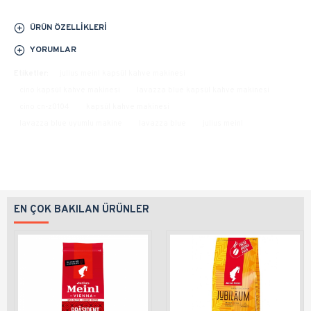
ÜRÜN ÖZELLIKLERI
YORUMLAR
Etiketler:
julius meinl kapsül kahve makinesi
cino kapsül kahve makinesi
lavazza blue kapsül kahve makinesi
cino cn-z0104
kapsül kahve makinesi
lavazza blue uyumlu makine
lavazza blue
julius meinl
EN ÇOK BAKILAN ÜRÜNLER