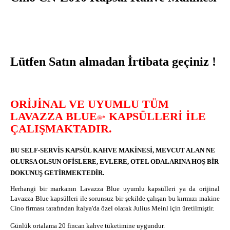
Lütfen Satın almadan İrtibata geçiniz !
ORIJINAL VE UYUMLU TÜM
LAVAZZA BLUE
KAPSÜLLERI ILE
®*
ÇALIŞMAKTADIR.
BU SELF-SERVIS KAPSÜL KAHVE MAKINESI, MEVCUT ALAN NE
OLURSA OLSUN OFISLERE, EVLERE, OTEL ODALARINA HOŞ BIR
DOKUNUŞ GETIRMEKTEDIR.
Herhangi bir markanın Lavazza Blue uyumlu kapsülleri ya da orijinal
Lavazza Blue kapsülleri ile sorunsuz bir şekilde çalışan bu kırmızı makine
Cino firması tarafından İtalya'da özel olarak Julius Meinl için üretilmiştir.
Günlük ortalama 20 fincan kahve tüketimine uygundur.