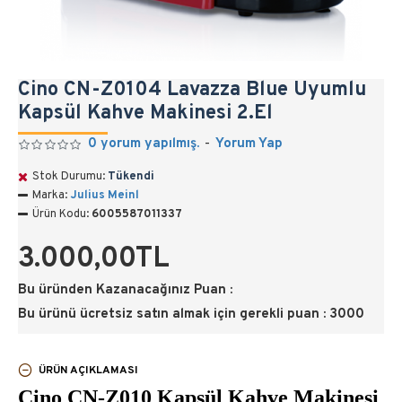
Cino CN-Z0104 Lavazza Blue Uyumlu
Kapsül Kahve Makinesi 2.El
0 yorum yapılmış.
-
Yorum Yap
Stok Durumu:
Tükendi
Marka:
Julius Meinl
Ürün Kodu:
6005587011337
3.000,00TL
Bu üründen Kazanacağınız Puan :
Bu ürünü ücretsiz satın almak için gerekli puan : 3000
ÜRÜN AÇIKLAMASI
Cino CN-Z010 Kapsül Kahve Makinesi