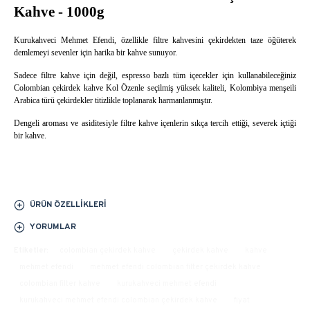
Kahve - 1000g
Kurukahveci Mehmet Efendi, özellikle filtre kahvesini çekirdekten taze öğüterek
demlemeyi sevenler için harika bir kahve sunuyor.
Sadece filtre kahve için değil, espresso bazlı tüm içecekler için kullanabileceğiniz
Colombian çekirdek kahve Kol Özenle seçilmiş yüksek kaliteli, Kolombiya menşeili
Arabica türü çekirdekler titizlikle toplanarak harmanlanmıştır.
Dengeli aroması ve asiditesiyle filtre kahve içenlerin sıkça tercih ettiği, severek içtiği
bir kahve.
ÜRÜN ÖZELLIKLERI
YORUMLAR
Etiketler:
colombian çekirdek kahve
çekirdek kahve
kahve
mehmet efendi
mehmet efendi colombian filter çekirdek kahve
colombian filter kahve
kurukahveci mehmet efendi
kurukahveci mehmet efendi colombian çekirdek kahve
fiyat