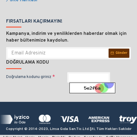
Site Haritası
FIRSATLARI KAÇIRMAYIN!
Kampanya, indirim ve yeniliklerden haberdar olmak için
haber bültenimize kaydolun.
Gönder
DOĞRULAMA KODU
Doğrulama kodunu giriniz
Copyright © 2014-2023, Linsa Gıda San.Tic.Ltd.Şti, Tüm Hakları Saklıdır