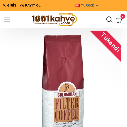
GIRIŞ
KAYIT OL
TÜRKÇE
0
Tükendi