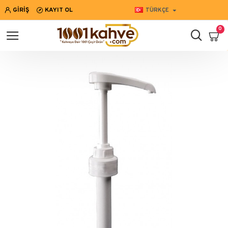
GIRIŞ
KAYIT OL
TÜRKÇE
0