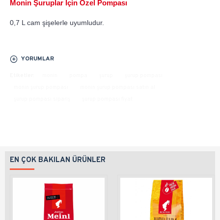
Monin Şuruplar İçin Özel Pompası
0,7 L cam şişelerle uyumludur.
YORUMLAR
Etiketler:
monin
pompa
şurup
şurup pompası
monin şurup pompası
monin şurup pompası satın al
şurup pompası sipariş
şurup pompası fiyat
EN ÇOK BAKILAN ÜRÜNLER