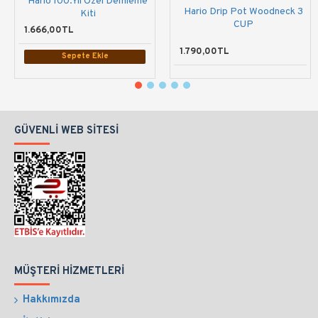
Hario 100.Yıl Özel Demleme
Hario Drip Pot Woodneck 3
Kiti
CUP
1.666,00TL
1.790,00TL
Sepete Ekle
GÜVENLI WEB SITESI
MÜŞTERI HIZMETLERI
Hakkımızda