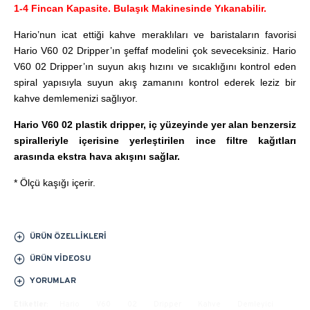
1-4 Fincan Kapasite. Bulaşık Makinesinde Yıkanabilir.
Hario’nun icat ettiği kahve meraklıları ve baristaların favorisi
Hario V60 02 Dripper’ın şeffaf modelini çok seveceksiniz. Hario
V60 02 Dripper’ın suyun akış hızını ve sıcaklığını kontrol eden
spiral yapısıyla suyun akış zamanını kontrol ederek leziz bir
kahve demlemenizi sağlıyor.
Hario V60 02 plastik dripper, iç yüzeyinde yer alan benzersiz
spiralleriyle içerisine yerleştirilen ince filtre kağıtları
arasında ekstra hava akışını sağlar.
* Ölçü kaşığı içerir.
ÜRÜN ÖZELLIKLERI
ÜRÜN VIDEOSU
YORUMLAR
Etiketler:
Hario
V60
02
Dripper
Kahve
Demleyici