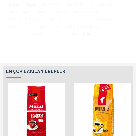
Şeffaf
Plastik
Hario V60
Hario V 60
Hario V60 02
Hario Dripper
Hario V60 Dripper
Kahve Dripper
Hario Kahve Dripper
Hario Kahve Demleyici
Hario Kahve
şeffaf plastik
plastik dripper
şeffaf plastik dripper
hario plastik dripper
kahve
kahve demleme
EN ÇOK BAKILAN ÜRÜNLER