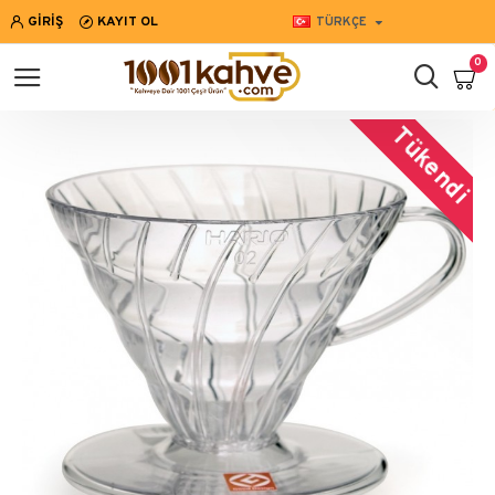
GIRIŞ
KAYIT OL
TÜRKÇE
0
Tükendi