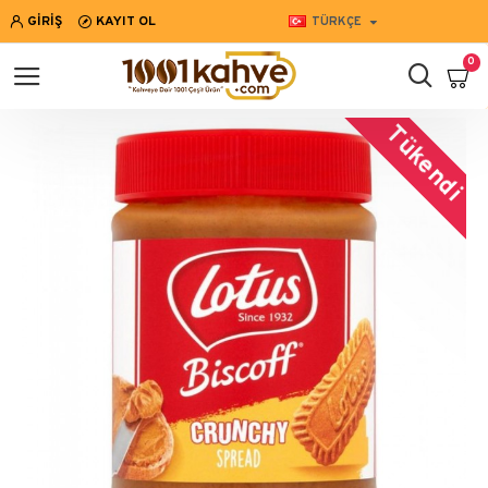
GIRIŞ
KAYIT OL
TÜRKÇE
0
Tükendi