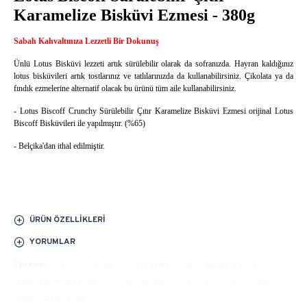
Karamelize Bisküvi Ezmesi - 380g
Sabah Kahvaltınıza Lezzetli Bir Dokunuş
Ünlü Lotus Bisküvi lezzeti artık sürülebilir olarak da sofranızda. Hayran kaldığınız
lotus bisküvileri artık tostlarınız ve tatlılarınızda da kullanabilirsiniz. Çikolata ya da
fındık ezmelerine alternatif olacak bu ürünü tüm aile kullanabilirsiniz.
- Lotus Biscoff Crunchy Sürülebilir Çıtır Karamelize Bisküvi Ezmesi orijinal Lotus
Biscoff Bisküvileri ile yapılmıştır. (%65)
- Belçika'dan ithal edilmiştir.
ÜRÜN ÖZELLIKLERI
YORUMLAR
Etiketler:
lotus
ezme
lotus ezme
lotus bisküvi ezmesi
lotus sürülebilir ezme
sürülebilir lotus
lotus bisküvi sürülebilir
lotus biscoff ezme