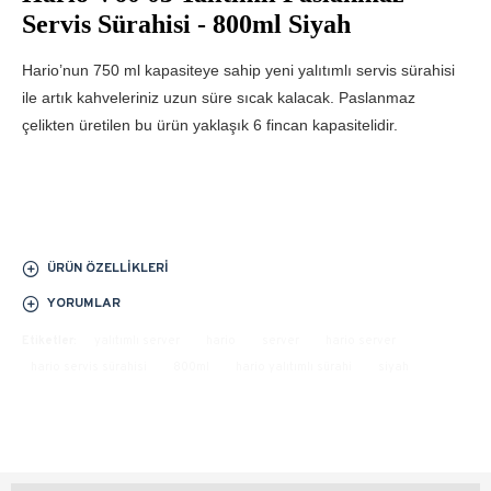
Servis Sürahisi - 800ml Siyah
Hario’nun 750 ml kapasiteye sahip yeni yalıtımlı servis sürahisi
ile artık kahveleriniz uzun süre sıcak kalacak. Paslanmaz
çelikten üretilen bu ürün yaklaşık 6 fincan kapasitelidir.
ÜRÜN ÖZELLIKLERI
YORUMLAR
Etiketler:
yalıtımlı server
hario
server
hario server
hario servis sürahisi
800ml
hario yalıtımlı sürahi
siyah