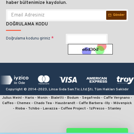
haber bültenimize kaydolun.
Gönder
DOĞRULAMA KODU
Doğrulama kodunu giriniz
Copyright © 2014-2023, Linsa Gıda San.Tic.Ltd.Şti, Tüm Hakları Saklıdır
Julius Meinl - Hario - Monin - Bialetti - Bodum - Segafredo - Caffe Vergnano -
Caffeo - Chemex - Chado Tea - Hausbrandt - Caffe Barbera -Illy - Mövenpick
- Rioba - Tchibo - Lavazza - Coffee Project - 1zPresso - Stanley
kahve sipariş, kahve satın al, en iyi filtre kahve, en ucuz kahve, en kaliteli
kahve, online kahve, julius meinl kahve, kahve fiyatları, french press için
kahve, en iyi çekirdek kahve, moka pot için kahve, v60 fiyat, kahve sitesi,
espresso için kahve, monin kahve şurubu, linsa gıda, kahvecim, fruhstuck,