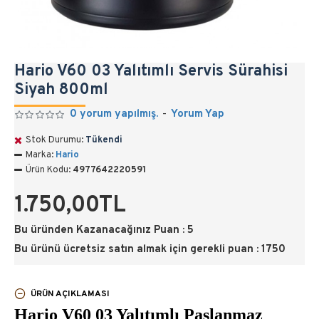
Hario V60 03 Yalıtımlı Servis Sürahisi
Siyah 800ml
0 yorum yapılmış.
-
Yorum Yap
Stok Durumu:
Tükendi
Marka:
Hario
Ürün Kodu:
4977642220591
1.750,00TL
Bu üründen Kazanacağınız Puan : 5
Bu ürünü ücretsiz satın almak için gerekli puan : 1750
ÜRÜN AÇIKLAMASI
Hario V60 03 Yalıtımlı Paslanmaz