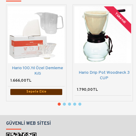
Tükendi
Hario 100.Yıl Özel Demleme
Hario Drip Pot Woodneck 3
Kiti
CUP
1.666,00TL
1.790,00TL
Sepete Ekle
GÜVENLI WEB SITESI