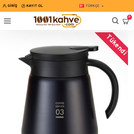
GIRIŞ
KAYIT OL
TÜRKÇE
0
Tükendi