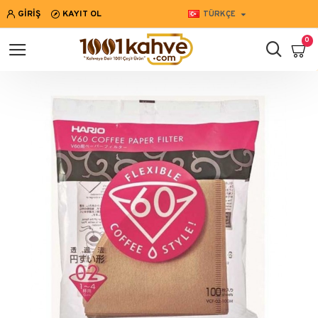
GIRIŞ
KAYIT OL
TÜRKÇE
0