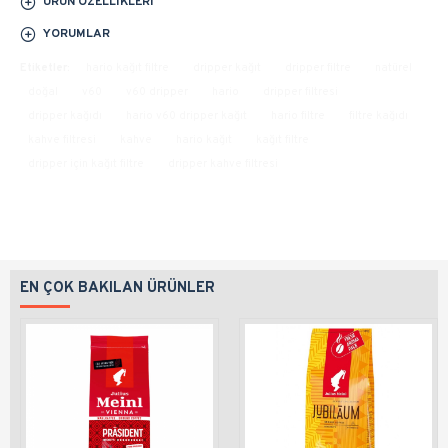
ÜRÜN ÖZELLIKLERI
YORUMLAR
Etiketler:
hario kağıt filtre
dripper kağıt
dripper filtre
natürel
doğal
v60
v60 dripper
hario
dripper filtresi
dripper kağıdı
hario v60 dripper kağıt
hario filtre
filtre kağıdı
kahve filtresi
kahve
hario kağıt
kağıt filtre
dripper için kağıt filtre
dripper kahve filtresi
EN ÇOK BAKILAN ÜRÜNLER