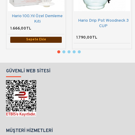
Hario 100.Yıl Özel Demleme
Hario Drip Pot Woodneck 3
Kiti
CUP
1.666,00TL
1.790,00TL
Sepete Ekle
GÜVENLI WEB SITESI
MÜŞTERI HIZMETLERI