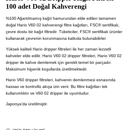
100 adet Doğal Kahverengi
%100 Ağartılmamış kağıt hamurundan elde edilen tamamen
doğal Hario V60 02 kahverengi filtre kağıtları, FSC® sertifikalı,
çevre dostu bir kağıt filtredir. Tüketiciler, FSC® sertifikalı ürünler
kullanarak çevrenin korunmasına katkıda bulunabilirler.
Yüksek kaliteli Hario dripper filtreleri ile her zaman lezzetli
kahveler elde edilir. Hario V60 02 dripper filtreleri, Hario V60 02
dripper ile kahve demlemek için gerekli temel bir parçadır.
Maksimum hijyenik koşullarda üretilmektedir.
Hario V60 dripper filtreleri, kahvenin demlenmesi esnasında
hassas ve kontrollü akışa izin verir. Bu filtre kağıtları tek
kullanımlıktır ve V60 02 dripper ile uyumludur.
Japonya'da üretilmiştir.