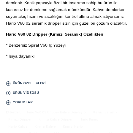
demlenir. Konik yapısıyla özel bir tasarıma sahip bu ürün ile
kusursuz bir demleme sağlamak mümkündür. Kahve demlerken
suyun akış hızını ve sıcaklığını kontrol altına almak istiyorsanız
Hario V60 02 seramik dripper sizin için güzel bir çözüm olacaktır.
Hario V60 02 Dripper (Kırmızı Seramik) Özellikleri
* Benzersiz Spiral V60 İç Yüzeyi
* Isıya dayanıklı
ÜRÜN ÖZELLIKLERI
ÜRÜN VIDEOSU
YORUMLAR
Etiketler:
Hario V60 02 Dripper Kahve Demleyici
Kırmızı Seramik
Kırmızı Dripper
Kırmızı Kahve Dripper
Hario Kırmızı
Hario Kahve
Kırmızı Kahve
Kırmızı Hario