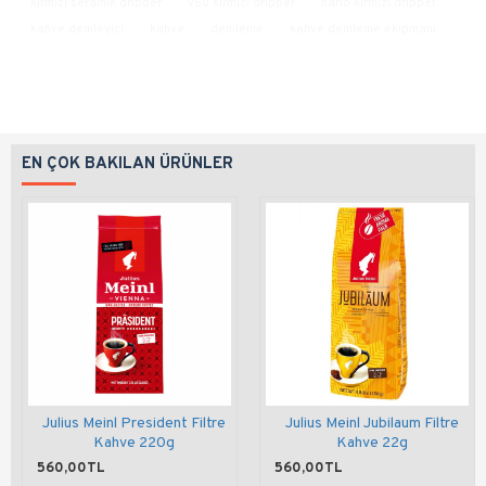
kırmızı seramik dripper
v60 kırmızı dripper
hario kırmızı dripper
kahve demleyici
kahve
demleme
kahve demleme ekipmanı
EN ÇOK BAKILAN ÜRÜNLER
Julius Meinl President Filtre
Julius Meinl Jubilaum Filtre
Kahve 220g
Kahve 22g
560,00TL
560,00TL