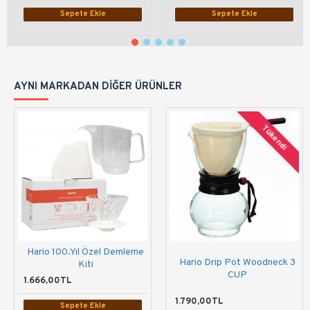
Sepete Ekle
Sepete Ekle
AYNI MARKADAN DIĞER ÜRÜNLER
Tükendi
Hario 100.Yıl Özel Demleme
Hario Drip Pot Woodneck 3
Kiti
CUP
1.666,00TL
1.790,00TL
Sepete Ekle