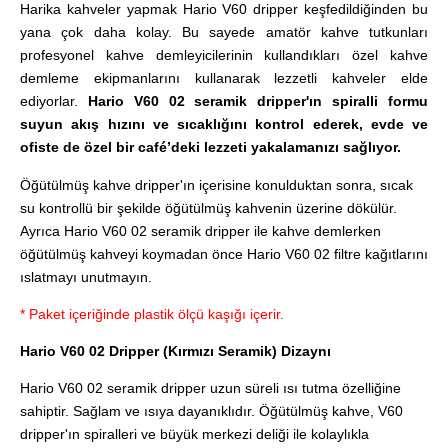
Harika kahveler yapmak Hario V60 dripper keşfedildiğinden bu
yana çok daha kolay. Bu sayede amatör kahve tutkunları
profesyonel kahve demleyicilerinin kullandıkları özel kahve
demleme ekipmanlarını kullanarak lezzetli kahveler elde
ediyorlar.
Hario V60 02 seramik dripper'ın spiralli formu
suyun akış hızını ve sıcaklığını kontrol ederek, evde ve
ofiste de özel bir café’deki lezzeti yakalamanızı sağlıyor.
Öğütülmüş kahve dripper'ın içerisine konulduktan sonra, sıcak
su kontrollü bir şekilde öğütülmüş kahvenin üzerine dökülür.
Ayrıca Hario V60 02 seramik dripper ile kahve demlerken
öğütülmüş kahveyi koymadan önce Hario V60 02 filtre kağıtlarını
ıslatmayı unutmayın.
* Paket içeriğinde plastik ölçü kaşığı içerir.
Hario V60 02 Dripper (Kırmızı Seramik) Dizaynı
Hario V60 02 seramik dripper uzun süreli ısı tutma özelliğine
sahiptir. Sağlam ve ısıya dayanıklıdır. Öğütülmüş kahve, V60
dripper'ın spiralleri ve büyük merkezi deliği ile kolaylıkla