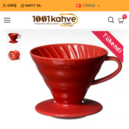
GIRIŞ
KAYIT OL
TÜRKÇE
0
Tükendi