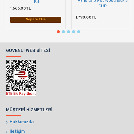
Hario Drip Pot Woodneck 3
Kiti
CUP
1.666,00TL
1.790,00TL
Sepete Ekle
GÜVENLI WEB SITESI
MÜŞTERI HIZMETLERI
Hakkımızda
İletişim