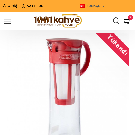
GIRIŞ
KAYIT OL
TÜRKÇE
0
Tükendi