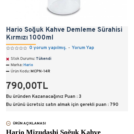
Hario Soğuk Kahve Demleme Sürahisi
Kırmızı 1000ml
0 yorum yapılmış.
-
Yorum Yap
Stok Durumu:
Tükendi
Marka:
Hario
Ürün Kodu:
MCPN-14R
790,00TL
Bu üründen Kazanacağınız Puan : 3
Bu ürünü ücretsiz satın almak için gerekli puan : 790
ÜRÜN AÇIKLAMASI
Hario Mizudashi Soğuk Kahve