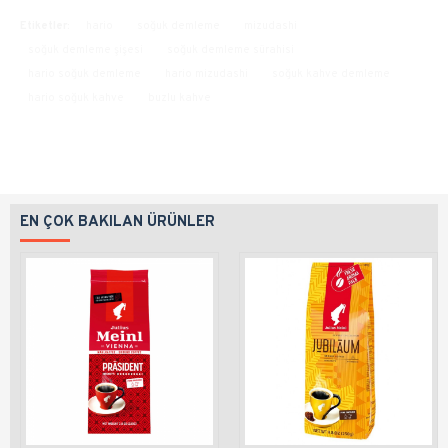
Etiketler:
hario
soğuk demleme
mizudashi
soğuk demleme şişesi
soğuk demleme sürahisi
hario soğuk demleme
hario mizudashi
soğuk kahve demleme
hario soğuk kahve
buzlu kahve
EN ÇOK BAKILAN ÜRÜNLER