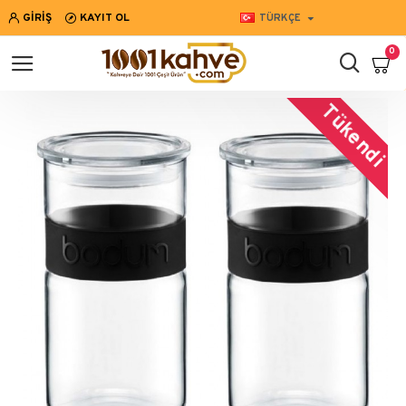
GIRIŞ
KAYIT OL
TÜRKÇE
0
Tükendi