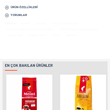
ÜRÜN ÖZELLIKLERI
YORUMLAR
Etiketler:
bodum
vakumlu
kahve saklama kabı
bodum vakumlu kahve saklama kabı
bodum kahve saklama kutusu
valumlu kap
bodum vakum
kahve
saklama
EN ÇOK BAKILAN ÜRÜNLER