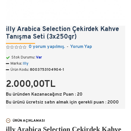
illy Arabica Selection Çekirdek Kahve
Tanışma Seti (3x250gr)
0 yorum yapılmış.
-
Yorum Yap
Stok Durumu:
Var
Marka:
Illy
Ürün Kodu:
8003753104904-1
2.000,00TL
Bu üründen Kazanacağınız Puan : 20
Bu ürünü ücretsiz satın almak için gerekli puan : 2000
ÜRÜN AÇIKLAMASI
illy Arabica Selection Çekirdek Kahve