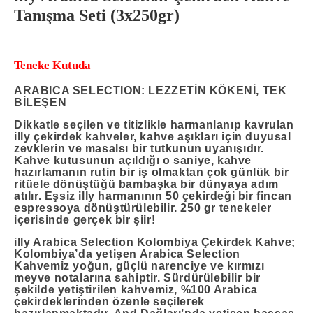
Tanışma Seti (3x250gr)
Teneke Kutuda
ARABICA SELECTION: LEZZETİN KÖKENİ, TEK
BİLEŞEN
Dikkatle seçilen ve titizlikle harmanlanıp kavrulan
illy çekirdek kahveler, kahve aşıkları için duyusal
zevklerin ve masalsı bir tutkunun uyanışıdır.
Kahve kutusunun açıldığı o saniye, kahve
hazırlamanın rutin bir iş olmaktan çok günlük bir
ritüele dönüştüğü bambaşka bir dünyaya adım
atılır. Eşsiz illy harmanının 50 çekirdeği bir fincan
espressoya dönüştürülebilir. 250 gr tenekeler
içerisinde gerçek bir şiir!
illy Arabica Selection Kolombiya Çekirdek Kahve
;
Kolombiya’da yetişen Arabica Selection
Kahvemiz yoğun, güçlü narenciye ve kırmızı
meyve notalarına sahiptir. Sürdürülebilir bir
şekilde yetiştirilen kahvemiz, %100 Arabica
çekirdeklerinden özenle seçilerek