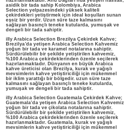
hazırlanmaktadır. And Dağları’nda yetişen hassas,
asidik bir tada sahip Kolombiya, Arabica
Selection yelpazesindeki yüksek kaliteli
çekirdekleri yetiştirmek için ideal koşulları sunan
eşsiz bir yerdir. Uzun süre taze kalmasını
sağlayan basınçlı teneke kutularda, yumuşak ve
dengeli bir tada sahiptir.
illy Arabica Selection Brezilya Çekirdek Kahve
;
Brezilya’da yetişen Arabica Selection Kahvemiz
yoğun bir tada ve karamel notalarına sahiptir.
Sürdürülebilir bir şekilde yetiştirilen kahvemiz,
%100 Arabica çekirdeklerinden özenle seçilerek
hazırlanmaktadır. Dünyanın en büyük Arabica
kahve üreticisi olan Brezilya, kurak ve yağışlı
mevsimlerin kahve yetiştiriciliği için mükemmel
bir iklim yarattığı bir bölgedir. uzun süre taze
kalmasını sağlayan basınçlı teneke kutularda,
yumuşak ve dengeli bir tada sahiptir.
illy Arabica Selection Guatemala Çekirdek Kahve
;
Guatemala’da yetişen Arabica Selection Kahvemiz
yoğun bir tada ve çikolata notalarına sahiptir.
Sürdürülebilir bir şekilde yetiştirilen kahvemiz,
%100 Arabica çekirdeklerinden özenle seçilerek
hazırlanmaktadır. Guatemala, kurak ve yağışlı
mevsimlerin kahve yetiştiriciliği için mükemmel