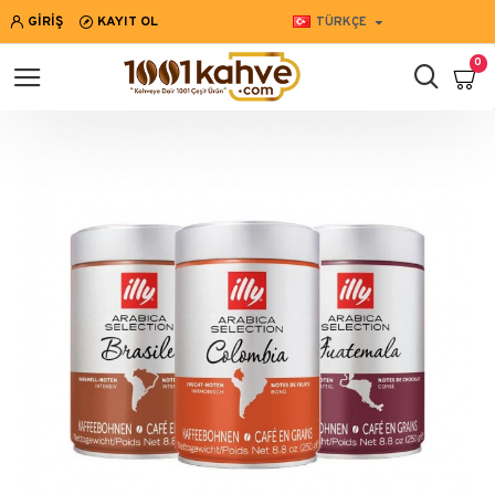
GIRIŞ
KAYIT OL
TÜRKÇE
0