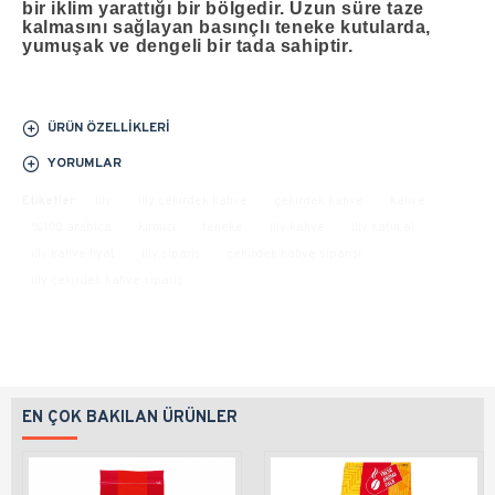
bir iklim yarattığı bir bölgedir. Uzun süre taze
kalmasını sağlayan basınçlı teneke kutularda,
yumuşak ve dengeli bir tada sahiptir.
ÜRÜN ÖZELLIKLERI
YORUMLAR
Etiketler:
illy
illy çekirdek kahve
çekirdek kahve
kahve
%100 arabica
kırmızı
teneke
illy kahve
illy satın al
illy kahve fiyat
illy sipariş
çekirdek kahve siparişi
illy çekirdek kahve sipariş
EN ÇOK BAKILAN ÜRÜNLER