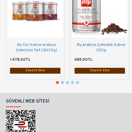
Illy Toz Kahve Arabica
Illy Arabica Çekirdek Kahve
Selection Set (3x125g)
250g
1.678,00TL
685,00TL
Sepete Ekle
Sepete Ekle
GÜVENLI WEB SITESI