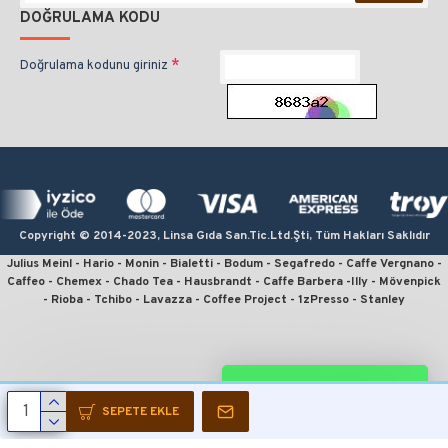
DOĞRULAMA KODU
Doğrulama kodunu giriniz
Copyright © 2014-2023, Linsa Gıda San.Tic.Ltd.Şti, Tüm Hakları Saklıdır
Julius Meinl - Hario - Monin - Bialetti - Bodum - Segafredo - Caffe Vergnano -
Caffeo - Chemex - Chado Tea - Hausbrandt - Caffe Barbera -Illy - Mövenpick
- Rioba - Tchibo - Lavazza - Coffee Project - 1zPresso - Stanley
kahve sipariş, kahve satın al, en iyi filtre kahve, en ucuz kahve, en kaliteli
kahve, online kahve, julius meinl kahve, kahve fiyatları, french press için
kahve, en iyi çekirdek kahve, moka pot için kahve, v60 fiyat, kahve sitesi,
espresso için kahve, monin kahve şurubu, linsa gıda, kahvecim, fruhstuck,
WHATSAPP DESTEK
wiener melange, crema espresso, president, julius meinl president, jubilaum,
julius meinl filtre kahve, julius meinl çekirdek kahve, çekirdek kahve sipariş,
SEPETE EKLE
julius meinl sipariş