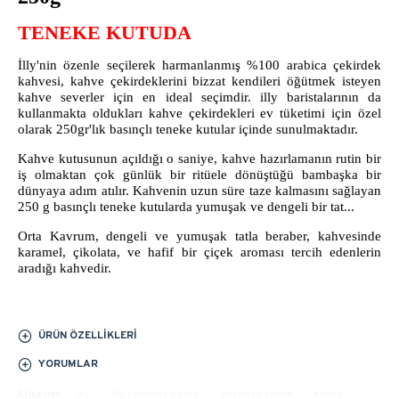
TENEKE KUTUDA
İlly'nin özenle seçilerek harmanlanmış %100 arabica çekirdek
kahvesi, kahve çekirdeklerini bizzat kendileri öğütmek isteyen
kahve severler için en ideal seçimdir. illy baristalarının da
kullanmakta oldukları kahve çekirdekleri ev tüketimi için özel
olarak 250gr'lık basınçlı teneke kutular içinde sunulmaktadır.
Kahve kutusunun açıldığı o saniye, kahve hazırlamanın rutin bir
iş olmaktan çok günlük bir ritüele dönüştüğü bambaşka bir
dünyaya adım atılır. Kahvenin uzun süre taze kalmasını sağlayan
250 g basınçlı teneke kutularda yumuşak ve dengeli bir tat...
Orta Kavrum, dengeli ve yumuşak tatla beraber, kahvesinde
karamel, çikolata, ve hafif bir çiçek aroması tercih edenlerin
aradığı kahvedir.
ÜRÜN ÖZELLIKLERI
YORUMLAR
Etiketler:
illy
illy çekirdek kahve
çekirdek kahve
kahve