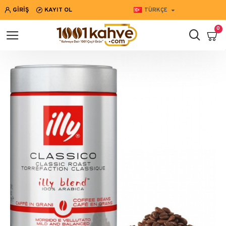
GIRIŞ
KAYIT OL
TÜRKÇE
0