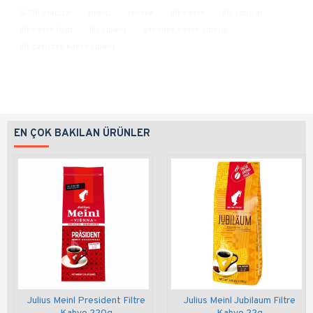
%100 arabica
kırmızı
teneke
illy kahve
illy satın al
illy kahve fiyat
illy sipariş
çekirdek kahve siparişi
illy çekirdek kahve sipariş
EN ÇOK BAKILAN ÜRÜNLER
Julius Meinl President Filtre
Julius Meinl Jubilaum Filtre