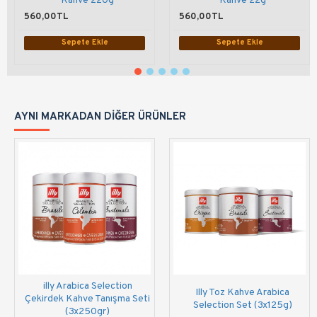
Kahve 220g
Kahve 22g
560,00TL
560,00TL
Sepete Ekle
Sepete Ekle
AYNI MARKADAN DIĞER ÜRÜNLER
illy Arabica Selection
Illy Toz Kahve Arabica
Çekirdek Kahve Tanışma Seti
Selection Set (3x125g)
(3x250gr)