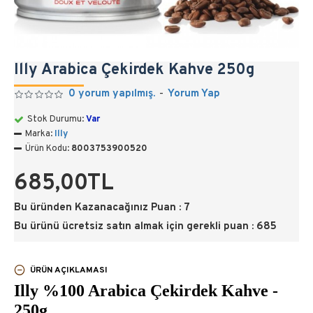
Illy Arabica Çekirdek Kahve 250g
0 yorum yapılmış.
-
Yorum Yap
Stok Durumu:
Var
Marka:
Illy
Ürün Kodu:
8003753900520
685,00TL
Bu üründen Kazanacağınız Puan : 7
Bu ürünü ücretsiz satın almak için gerekli puan : 685
ÜRÜN AÇIKLAMASI
Illy %100 Arabica Çekirdek Kahve -
250g