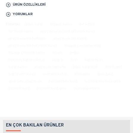
ÜRÜN ÖZELLIKLERI
YORUMLAR
Etiketler:
julius meinl
organik kahve
bio kahve
fair trade kahve
julius meinl organik çekirdek kahve
julius meinl bio fairtrade
julius meinl bio kahve
julius meinl bio fair trade kahve
organik sondermichung
organik çekirdek kahve
sipariş
online
çekirdek kahve satın al
satın al
fiyat
kahve fiyatı
meinl kahve
julius meinl kahveler
julius meinl fiyat
adil ticaret
adil ticaret kahve
fairtrade kahve
1001kahve
linsa gıda
linsa gıda julius meinl
hepsiburada linsa
hepsiburada linsa gıda
trendyol linsa
trendyol linsa gıda
dunyaninkahvesi
EN ÇOK BAKILAN ÜRÜNLER