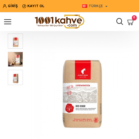
GIRIŞ
KAYIT OL
TÜRKÇE
0