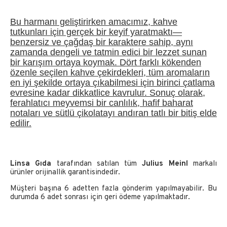
Bu harmanı geliştirirken amacımız, kahve
tutkunları için gerçek bir keyif yaratmaktı—
benzersiz ve çağdaş bir karaktere sahip, aynı
zamanda dengeli ve tatmin edici bir lezzet sunan
bir karışım ortaya koymak. Dört farklı kökenden
özenle seçilen kahve çekirdekleri, tüm aromaların
en iyi şekilde ortaya çıkabilmesi için birinci çatlama
evresine kadar dikkatlice kavrulur. Sonuç olarak,
ferahlatıcı meyvemsi bir canlılık, hafif baharat
notaları ve sütlü çikolatayı andıran tatlı bir bitiş elde
edilir.
Linsa Gıda
tarafından satılan tüm
Julius Meinl
markalı
ürünler orijinallik garantisindedir.
Müşteri başına 6 adetten fazla gönderim yapılmayabilir. Bu
durumda 6 adet sonrası için geri ödeme yapılmaktadır.