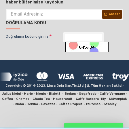
haber bültenimize kaydolun.
Gönder
DOĞRULAMA KODU
Doğrulama kodunu giriniz
Copyright © 2014-2023, Linsa Gıda San.Tic.Ltd.Şti, Tüm Hakları Saklıdır
Julius Meinl - Hario - Monin - Bialetti - Bodum - Segafredo - Caffe Vergnano -
Caffeo - Chemex - Chado Tea - Hausbrandt - Caffe Barbera -Illy - Mövenpick
- Rioba - Tchibo - Lavazza - Coffee Project - 1zPresso - Stanley
kahve sipariş, kahve satın al, en iyi filtre kahve, en ucuz kahve, en kaliteli
kahve, online kahve, julius meinl kahve, kahve fiyatları, french press için
kahve, en iyi çekirdek kahve, moka pot için kahve, v60 fiyat, kahve sitesi,
espresso için kahve, monin kahve şurubu, linsa gıda, kahvecim, fruhstuck,