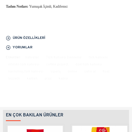
Tadım Notları:
Yumuşak İçimli, Kadifemsi
ÜRÜN ÖZELLIKLERI
YORUMLAR
Etiketler:
kahveler
Türk Kahvesi Demleme
türk kahvesi
nitelikli türk kahvesi
coffee project
özel türk kahvesi
kavrulmuş türk kahvesi
sipariş
online
satın al
fiyat
lezzetli
kaliteli
ucuz
kahve
EN ÇOK BAKILAN ÜRÜNLER