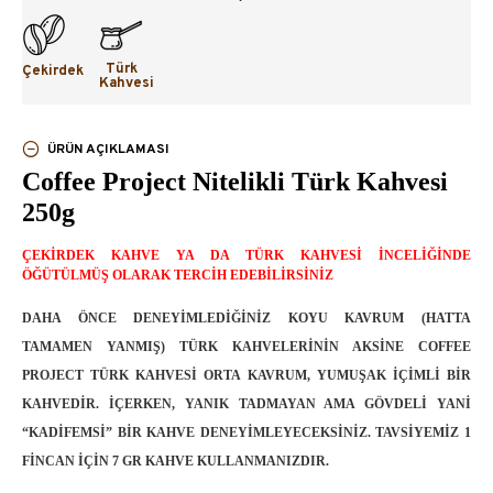
Türk
Çekirdek
Kahvesi
ÜRÜN AÇIKLAMASI
Coffee Project Nitelikli Türk Kahvesi
250g
ÇEKİRDEK KAHVE YA DA TÜRK KAHVESİ İNCELİĞİNDE
ÖĞÜTÜLMÜŞ OLARAK TERCİH EDEBİLİRSİNİZ
DAHA ÖNCE DENEYIMLEDIĞINIZ KOYU KAVRUM (HATTA
TAMAMEN YANMIŞ) TÜRK KAHVELERININ AKSINE COFFEE
PROJECT TÜRK KAHVESI ORTA KAVRUM, YUMUŞAK IÇIMLI BIR
KAHVEDIR. İÇERKEN, YANIK TADMAYAN AMA GÖVDELI YANI
“KADIFEMSI” BIR KAHVE DENEYIMLEYECEKSINIZ. TAVSIYEMIZ 1
FINCAN IÇIN 7 GR KAHVE KULLANMANIZDIR.