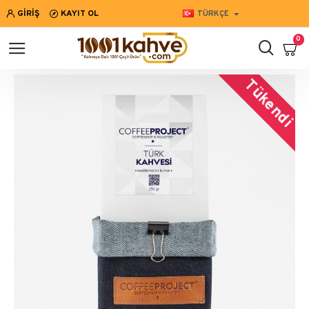
GIRIŞ
KAYIT OL
TÜRKÇE
0
Tükendi