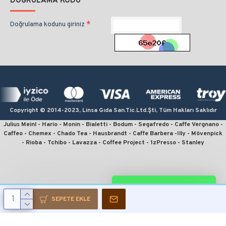
DOĞRULAMA KODU
Doğrulama kodunu giriniz
Copyright © 2014-2023, Linsa Gıda San.Tic.Ltd.Şti, Tüm Hakları Saklıdır
Julius Meinl - Hario - Monin - Bialetti - Bodum - Segafredo - Caffe Vergnano -
Caffeo - Chemex - Chado Tea - Hausbrandt - Caffe Barbera -Illy - Mövenpick
- Rioba - Tchibo - Lavazza - Coffee Project - 1zPresso - Stanley
kahve sipariş, kahve satın al, en iyi filtre kahve, en ucuz kahve, en kaliteli
kahve, online kahve, julius meinl kahve, kahve fiyatları, french press için
kahve, en iyi çekirdek kahve, moka pot için kahve, v60 fiyat, kahve sitesi,
espresso için kahve, monin kahve şurubu, linsa gıda, kahvecim, fruhstuck,
WHATSAPP DESTEK
wiener melange, crema espresso, president, julius meinl president, jubilaum,
julius meinl filtre kahve, julius meinl çekirdek kahve, çekirdek kahve sipariş,
SEPETE EKLE
julius meinl sipariş