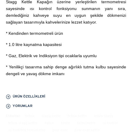
Stagg Kettle Kapağın üzerine yerleştirilen termometresi
sayesinde ısı kontrol fonksiyonu sunmanın yanı sıra,
demlediğiniz kahveye suyu en uygun şekilde dökmenizi
sağlayan tasarımıyla kahvelerinize lezzet katıyor.
* Kendinden termometreli ürün
* 1.0 litre kaynatma kapasitesi
* Gaz, Elektrik ve Indiksiyon tipi ocaklarla uyumlu
* Yenilikçi tasarıma sahip denge ağırlıklı tutma kulbu sayesinde
dengeli ve yavaş dökme imkanı
ÜRÜN ÖZELLIKLERI
YORUMLAR
Etiketler:
fellow
stagg kettle
fellow kettle
fellow stagg
fellow stagg kettle
kahve
kettle
termometre
ısı kontrol
ısı kontrollü termometre
pour over
pour-over kettle