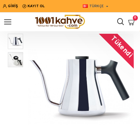
GIRIŞ
KAYIT OL
TÜRKÇE
0
Tükendi