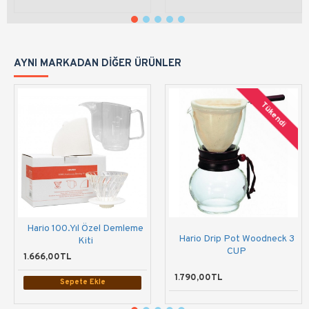
AYNI MARKADAN DIĞER ÜRÜNLER
Tükendi
Hario 100.Yıl Özel Demleme
Hario Drip Pot Woodneck 3
Kiti
CUP
1.666,00TL
1.790,00TL
Sepete Ekle