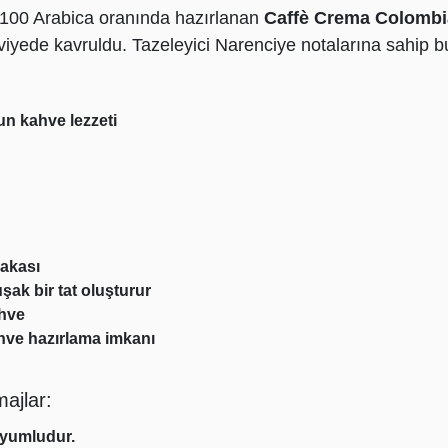
100 Arabica
oranında hazırlanan
Caffè Crema Colombi
viyede kavruldu.
Tazeleyici Narenciye
notalarına sahip b
un kahve lezzeti
bakası
şak bir tat oluşturur
ahve
ahve hazırlama imkanı
ajlar
:
uyumludur.