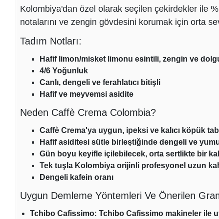
Kolombiya
'dan özel olarak seçilen çekirdekler ile
%
notalarını ve zengin gövdesini korumak için orta se
Tadım Notları:
Hafif limon/misket limonu esintili, zengin ve dolg
4/6 Yoğunluk
Canlı, dengeli ve ferahlatıcı bitişli
Hafif ve meyvemsi asidite
Neden
Caffè Crema Colombia
?
Caffè Crema'ya uygun, ipeksi ve kalıcı köpük ta
Hafif asiditesi sütle birleştiğinde dengeli ve yumu
Gün boyu keyifle içilebilecek, orta sertlikte bir k
Tek tuşla Kolombiya orijinli profesyonel uzun k
Dengeli kafein oranı
Uygun Demleme Yöntemleri Ve Önerilen Gram
Tchibo Cafissimo:
Tchibo Cafissimo makineler ile 