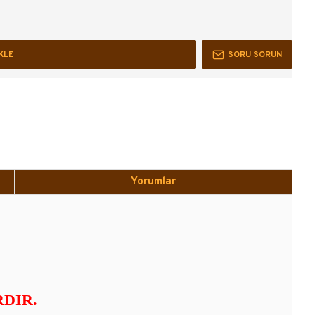
KLE
SORU SORUN
Yorumlar
RDIR.