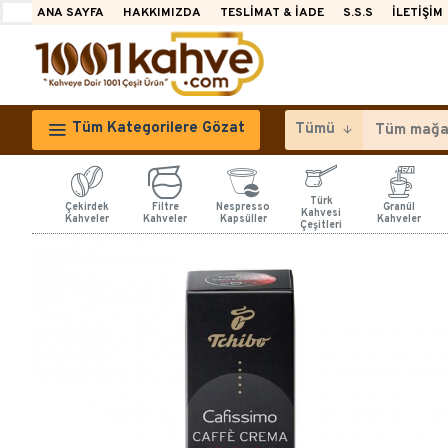
ANA SAYFA
HAKKIMIZDA
TESLIMAT & İADE
S.S.S
İLETIŞIM
Tüm Kategorilere Gözat
Tümü
Türk
Çekirdek
Filtre
Nespresso
Granül
Kahvesi
Kahveler
Kahveler
Kapsüller
Kahveler
Çeşitleri