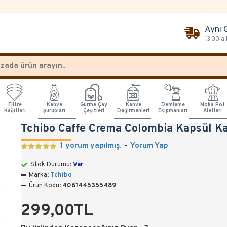
Aynı 
13.00'a
Filtre
Kahve
Gurme Çay
Kahve
Demleme
Moka Pot
Kağıtları
Şurupları
Çeşitleri
Değirmenleri
Ekipmanları
Aletleri
Tchibo Caffe Crema Colombia Kapsül K
1 yorum yapılmış.
-
Yorum Yap
Stok Durumu:
Var
Marka:
Tchibo
Ürün Kodu:
4061445355489
299,00TL