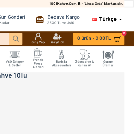
1001Kahve.Com, Bir 'Linsa Gıda' Markasıdır.
Gün Gönderi
Bedava Kargo
Türkçe
 Kadar
2500 TL ve Üstü
0
0 ürün - 0,00TL
Giriş Yap
Kayıt Ol
French
V60 Dripper
Barista
Züccaciye &
Gurme
Press
& Setler
Aksesuarları
Kullan At
Ürünler
Aletleri
ahve 10lu