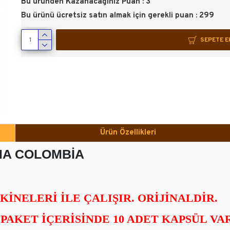
Bu üründen Kazanacağınız Puan : 3
Bu ürünü ücretsiz satın almak için gerekli puan : 299
SEPETE E
Ürün Özellikleri
MA COLOMBİA
INELERI İLE ÇALIŞIR. ORIJINALDIR.
 PAKET İÇERISINDE 10 ADET KAPSÜL VA