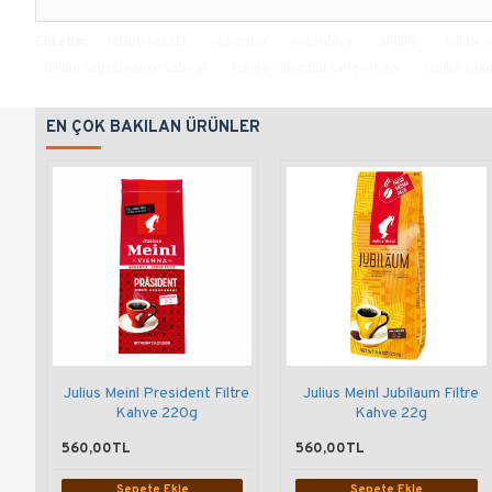
Etiketler:
tchibo kapsül
colombia
kolombiya
andino
tchibo 
tchibo kapsül kahve satın al
tchibo colombia caffe crema
tchibo kol
EN ÇOK BAKILAN ÜRÜNLER
Julius Meinl President Filtre
Julius Meinl Jubilaum Filtre
Kahve 220g
Kahve 22g
560,00TL
560,00TL
Sepete Ekle
Sepete Ekle