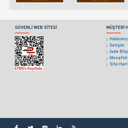
GÜVENLI WEB SITESI
MÜŞTERI 
Hakkımı
İletişim
İade Bilg
Mesafeli
Site Hari