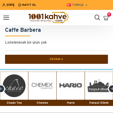
GIRIŞ
KAYIT OL
TÜRKÇE
0
Caffe Barbera
Listelenecek bir ürün yok
DEVAM
Chado Tea
Chemex
Hario
Harput Dibek